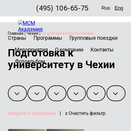
(495) 106-65-75
Rus
Eng
Главная
Чехия
Подготовка к поступлению
Страны
Программы
Групповые поездки
Мероприятия
О компании
Контакты
Подготовка к
Фотоальбом
университету в Чехии
Найдено
0
заведений
|
x Очистить фильтр